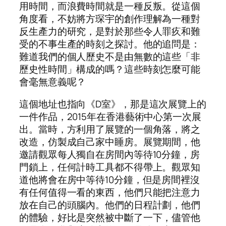
用時間，而浪費時間就是一種反叛。從這個
角度看，不妨將方琛宇的創作理解為一種對
反生產力的研究，是對於那些令人罪疚和難
受的不事生產的時刻之探討。他的追問是：
難道我們的個人歷史不是由無數的這些「非
歷史性時間」構成的嗎？這些時刻怎麼可能
會毫無意義呢？
這個地址也指向《D室》，那是這次展覽上的
一件作品，2015年在香港藝術中心第一次展
出。當時，方利用了展覽的一個角落，將之
改造，仿製成自己家中睡房。展覽期間，他
邀請觀眾每人獨自在房間內等待10分鐘，房
門鎖上，任何計時工具都不得帶上。觀眾知
道他將會在房中等待10分鐘，但是房間裡沒
有任何值得一看的東西，他們只能把注意力
放在自己的頭腦內。他們的日程計劃，他們
的體驗，好比是突然被中斷了一下，儘管他