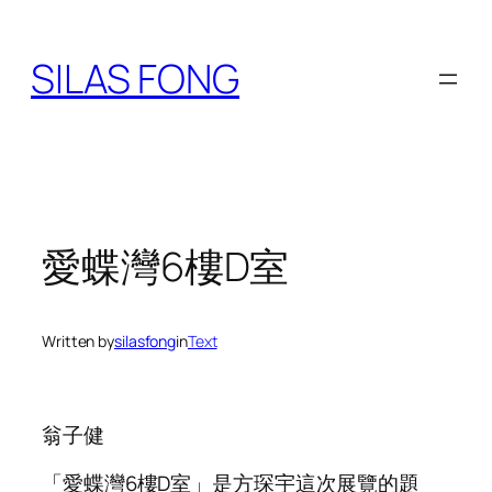
Skip
to
SILAS FONG
content
愛蝶灣6樓D室
Written by
silasfong
in
Text
翁子健
「愛蝶灣6樓D室」是方琛宇這次展覽的題