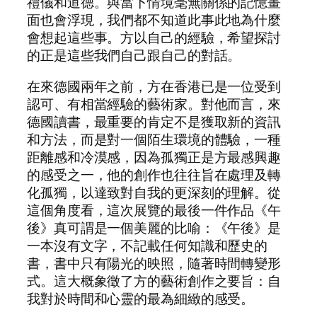
禮儀和道德。與當下情境毫無關係的記憶畫
面也會浮現，我們都不知道此事此地為什麼
會想起這些事。方以自己的經驗，希望探討
的正是這些我們自己跟自己的對話。
在來德國兩年之前，方在香港已是一位受到
認可、有相當經驗的藝術家。對他而言，來
德國讀書，最重要的肯定不是獲取新的資訊
和方法，而是對一個陌生環境的體驗，一種
距離感和冷漠感，因為孤獨正是方最感興趣
的感受之一，他的創作也往往旨在處理及轉
化孤獨，以達致對自我的更深刻的理解。從
這個角度看，這次展覽的最後一件作品《午
後》真可謂是一個美麗的比喻：《午後》是
一本沒有文字，不記載任何知識和歷史的
書，書中只有陽光的映照，隨著時間轉變形
式。這大概象徵了方的藝術創作之要旨：自
我對於時間和心靈的最為細緻的感受。